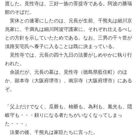
渡した。見性寺は、三好一族の菩提寺である。阿波の勝瑞
館のそばだ。
実休との連署にしたのは、元長が生前、千熊丸は細川京
兆家に、千満丸は細川阿波守護家に、それぞれ仕えるべし
との方針を示していたためである。なお、三男の千々世が
淡路安宅氏へ養子に入ることは既に決まっている。
見性寺では、元長の四十九日の法要がしめやかに執り行
われた。
余談だが、元長の墓は、見性寺（徳島県藍住町）のほ
か、顕本寺（大阪府堺市）、南宗寺（大阪府堺市）にある
ぞ。
「父上だけでなく、瓜爺も、柚爺も、為利も、胤光も、隠
岐守も・・・頼りになる者たちがいなくなってしまっ
た・・・」
法要の後、千熊丸は家臣たちに言った。