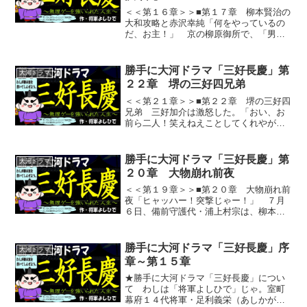
＜＜第１６章＞＞■第１７章 柳本賢治の
大和攻略と赤沢幸純「何をやっているの
だ、お主！」 京の柳原御所で、「男は
黙って高倉健」を地で行く無口な塩田胤
光（しおた たねみつ）が、思わず声を
荒げた。「何だ？どうした？」 胤光の
勝手に大河ドラマ「三好長慶」第
大河ドラマ
怒声を聞いて、加地為利...
２２章 堺の三好四兄弟
＜＜第２１章＞＞■第２２章 堺の三好四
兄弟 三好加介は激怒した。「おい、お
前ら二人！笑えねえことしてくれやがっ
てよう！よくもノコノコと顔を出せたも
んだなあ！そこに正座しろや！」 加介
は、山崎城にやってきた木沢長政（天
勝手に大河ドラマ「三好長慶」第
大河ドラマ
狗）と池田信正（麺）に命...
２０章 大物崩れ前夜
＜＜第１９章＞＞■第２０章 大物崩れ前
夜「ヒャッハー！突撃じゃー！」 ７月
６日、備前守護代・浦上村宗は、柳本賢
治暗殺成功の報せを浄春から受け、柳本
勢の籠る玉蓮寺へ突撃をかけた。「鬼が
来る！鬼が来るぞー！」 鬼と恐れられ
勝手に大河ドラマ「三好長慶」序
大河ドラマ
る村宗に、柳本勢は恐怖...
章～第１５章
★勝手に大河ドラマ「三好長慶」につい
て わしは「将軍よしひで」じゃ。室町
幕府１４代将軍・足利義栄（あしかが