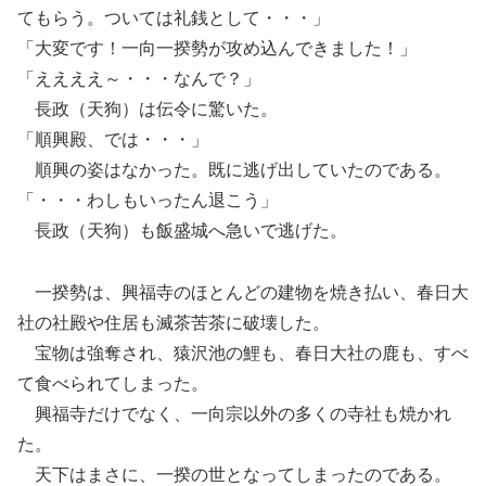
てもらう。ついては礼銭として・・・」
「大変です！一向一揆勢が攻め込んできました！」
「ええええ～・・・なんで？」
長政（天狗）は伝令に驚いた。
「順興殿、では・・・」
順興の姿はなかった。既に逃げ出していたのである。
「・・・わしもいったん退こう」
長政（天狗）も飯盛城へ急いで逃げた。
一揆勢は、興福寺のほとんどの建物を焼き払い、春日大
社の社殿や住居も滅茶苦茶に破壊した。
宝物は強奪され、猿沢池の鯉も、春日大社の鹿も、すべ
て食べられてしまった。
興福寺だけでなく、一向宗以外の多くの寺社も焼かれ
た。
天下はまさに、一揆の世となってしまったのである。