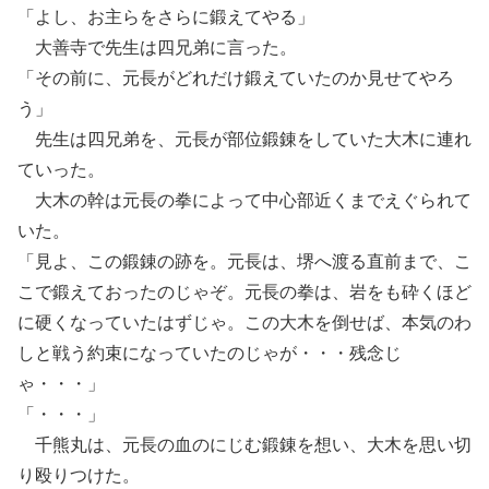
「よし、お主らをさらに鍛えてやる」
大善寺で先生は四兄弟に言った。
「その前に、元長がどれだけ鍛えていたのか見せてやろ
う」
先生は四兄弟を、元長が部位鍛錬をしていた大木に連れ
ていった。
大木の幹は元長の拳によって中心部近くまでえぐられて
いた。
「見よ、この鍛錬の跡を。元長は、堺へ渡る直前まで、こ
こで鍛えておったのじゃぞ。元長の拳は、岩をも砕くほど
に硬くなっていたはずじゃ。この大木を倒せば、本気のわ
しと戦う約束になっていたのじゃが・・・残念じ
ゃ・・・」
「・・・」
千熊丸は、元長の血のにじむ鍛錬を想い、大木を思い切
り殴りつけた。