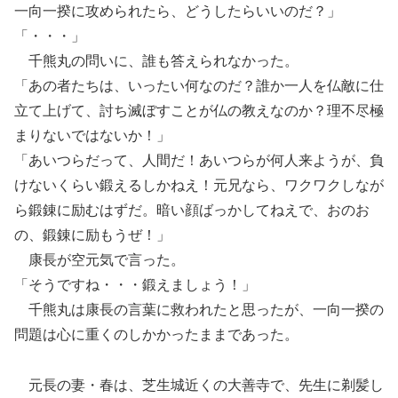
一向一揆に攻められたら、どうしたらいいのだ？」
「・・・」
千熊丸の問いに、誰も答えられなかった。
「あの者たちは、いったい何なのだ？誰か一人を仏敵に仕
立て上げて、討ち滅ぼすことが仏の教えなのか？理不尽極
まりないではないか！」
「あいつらだって、人間だ！あいつらが何人来ようが、負
けないくらい鍛えるしかねえ！元兄なら、ワクワクしなが
ら鍛錬に励むはずだ。暗い顔ばっかしてねえで、おのお
の、鍛錬に励もうぜ！」
康長が空元気で言った。
「そうですね・・・鍛えましょう！」
千熊丸は康長の言葉に救われたと思ったが、一向一揆の
問題は心に重くのしかかったままであった。
元長の妻・春は、芝生城近くの大善寺で、先生に剃髪し