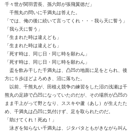
千々世が関羽雲長、孫六郎が張飛翼徳だ」
千熊丸の問いに千満丸は答えた。
「では、俺の後に続いて言ってくれ・・・我ら天に誓う」
「我ら天に誓う」
「生まれた時は違えども」
「生まれた時は違えども」
「死す時は、同じ日・同じ時を願わん」
「死す時は、同じ日・同じ時を願わん」
盃を飲み干した千満丸は、凸凹の地面に足をとられ、後
方に５歩ほどよろめき、沼に落ちた。
以前、千熊丸が、田植え競争の練習をした沼の浅瀬は千
熊丸の足跡で凸凹になっていたのだが、その場所が凸凹の
まま干上がって野となり、ススキや蘆（あし）が生えたた
め、千満丸は凸凹に気付けず、足を取られたのだ。
「助けてくれ！死ぬ！」
泳ぎを知らない千満丸は、ジタバタともがきながら叫ん