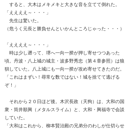
すると、大木はメキメキと大きな音を立てて倒れた。
「ええええ～・・・」
先生は驚いた。
（危うく元長と勝負せんといかんところじゃった・・・）
「ええええ～・・・」
時は少し遡って、堺へ一向一揆が押し寄せつつあった
頃。丹波・八上城の城主・波多野秀忠（第４章参照）は狼
狽していた。八上城にも一向一揆が攻め寄せてきたのだ。
「これはまずい！尋常な数ではない！城を捨てて逃げる
ぞ！」
それから２０日ほど後。木沢長政（天狗）は、大和の国
衆・筒井順興（メタルスライム）と、大和・興福寺で会談
していた。
「大和はこれから、柳本賢治殿の兄弟分のわしが仕切らせ