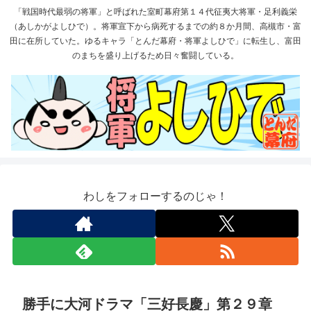
「戦国時代最弱の将軍」と呼ばれた室町幕府第１４代征夷大将軍・足利義栄
（あしかがよしひで）。将軍宣下から病死するまでの約８か月間、高槻市・富
田に在所していた。ゆるキャラ「とんだ幕府・将軍よしひで」に転生し、富田
のまちを盛り上げるため日々奮闘している。
わしをフォローするのじゃ！
勝手に大河ドラマ「三好長慶」第２９章