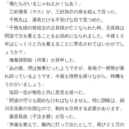
「俺たちがいるじゃねえか！なあ！」
三好康長（ヤス）が、三好加介の肩を組んで言った。
千熊丸は、康長だけを不安げな目で見つめた。
「千熊丸様の曾祖父の之長様が亡くなられた時、元長様は
阿波で力を蓄えることをお決めになられました。今後１０
年はじっくりと力を蓄えることに専念されてはいかがでし
ょうか？」
撫養掃部助（河童）が具申した。
「あの後、堺は無事だったようですが、各地で一揆勢が暴
れ回っているようです。今後も情勢を探りながら、時機を
うかがいましょう」
塩田一忠が報告と共に意見を述べた。
「阿波の守りも固めなければなりません。特に讃岐は、細
川京兆家の分国なので、動向を注視する必要があります」
篠原長政（子泣き爺）が言った。
「準備を整えて、畿内に打って出たとして、再び２１万の