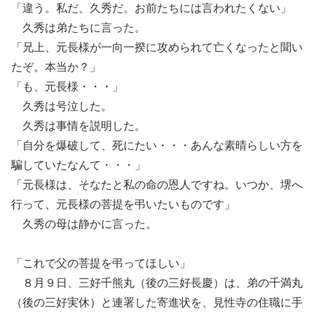
「違う。私だ、久秀だ。お前たちには言われたくない」
久秀は弟たちに言った。
「兄上、元長様が一向一揆に攻められて亡くなったと聞い
たぞ。本当か？」
「も、元長様・・・」
久秀は号泣した。
久秀は事情を説明した。
「自分を爆破して、死にたい・・・あんな素晴らしい方を
騙していたなんて・・・」
「元長様は、そなたと私の命の恩人ですね。いつか、堺へ
行って、元長様の菩提を弔いたいものです」
久秀の母は静かに言った。
「これで父の菩提を弔ってほしい」
８月９日、三好千熊丸（後の三好長慶）は、弟の千満丸
（後の三好実休）と連署した寄進状を、見性寺の住職に手