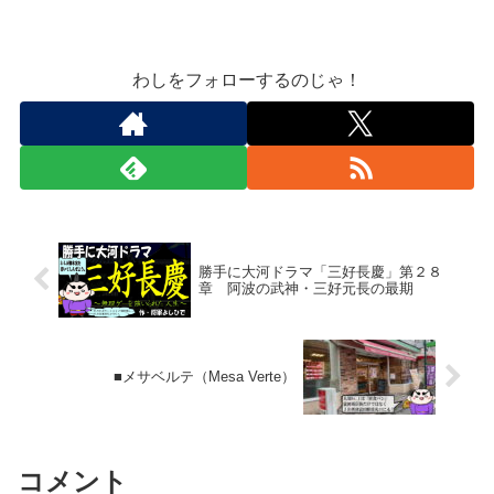
よしひで）が、現代に転生した、いわゆ
る「ゆるキャラ」である。 わしと同じ
く阿波（現在の徳島県）出身の、三好長
慶（みよし ながよし）と...
わしをフォローするのじゃ！
勝手に大河ドラマ「三好長慶」第２８
章 阿波の武神・三好元長の最期
■メサベルテ（Mesa Verte）
コメント