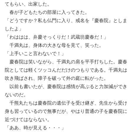
てもらい、出家した。
春が子どもたちの部屋に入ってきた。
「どうですか？私も仏門に入り、戒名を『慶春院』としま
したよ」
「わははは、弁慶そっくりだ！武蔵坊慶春だ！」
千満丸は、身体の大きな母を見て、笑った。
「上手いこと言わないで！」
慶春院は笑いながら、千満丸の肩を平手打ちした。慶春
院としては軽くツッコんだだけのつもりである。千満丸は
吹き飛ばされ、障子を破って外の庭に転がった。
以前も書いたが、慶春院は感情が高ぶると力加減ができ
ないのだ。
千熊丸たちは慶春院の遺伝子を受け継ぎ、先生から受け
身も習っているので無事だが、やはり普通の子を慶春院に
近づけてはならない。
「ああ、時が見える・・・」