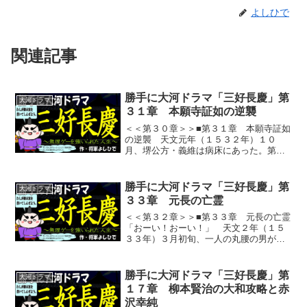
よしひで
関連記事
勝手に大河ドラマ「三好長慶」第
大河ドラマ
３１章 本願寺証如の逆襲
＜＜第３０章＞＞■第３１章 本願寺証如
の逆襲 天文元年（１５３２年）１０
月、堺公方・義維は病床にあった。第２
８章のとおり、義維は、６月２０日に顕
本寺で三好元長と共に切腹しようとした
が、中風（脳卒中）の発作が突然出て、
勝手に大河ドラマ「三好長慶」第
大河ドラマ
果たせず、三好政長らに引...
３３章 元長の亡霊
＜＜第３２章＞＞■第３３章 元長の亡霊
「おーい！おーい！」 天文２年（１５
３３年）３月初旬、一人の丸腰の男が、
赤井方の陣に歩み寄りながら大声で叫ん
でいる。「誰だ、あいつは？晴国方の使
者か？」 赤井方の兵はいぶかしんだ。
勝手に大河ドラマ「三好長慶」第
大河ドラマ
「俺は細川高国の弟の晴...
１７章 柳本賢治の大和攻略と赤
沢幸純