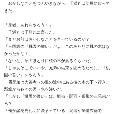
おかしなことをつぶやきながら、千満丸は部屋に戻って
きた。
「兄者、あれをやろう！」
千満丸は千熊丸に言った。
「まだお前はおかしなことを言っているのか？」
「三国志の『桃園の誓い』だよ。このあたりに桃の木はな
かったかな？」
「ないな。沼のほとりに桜の木があるくらいだ」
「じゃあそこでいいや。兄弟の結束を固めるために、『桃
園の誓い』をやろう」
四兄弟は大善寺への道の途中にある桜の木の下へ行き、
瓢箪から各々の盃へ水を注いだ。
「しかし『桃園の誓い』は、劉備・関羽・張飛の三兄弟だ
ろ？」
「俺が諸葛亮孔明に決まっている。兄者が劉備玄徳で、