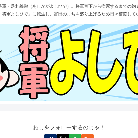
将軍・足利義栄（あしかがよしひで）。将軍宣下から病死するまでの約
・将軍よしひで」に転生し、富田のまちを盛り上げるため日々奮闘して
わしをフォローするのじゃ！