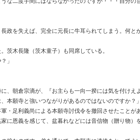
ような二度手間にはならなかったのですが・・・自分の
、長政を失えば、完全に元長に牛耳られてしまう。何と
。茨木長隆（茨木童子）も同席している。
や？」
時に、朝倉宗滴が、『お主らも一向一揆には気を付けえ
は、本願寺と強いつながりがあるのではないのですか？
将軍・足利義尚による本願寺討伐令を撤回させたことが
兆家に恩義を感じて、盆暮れなどには音信物（贈り物）