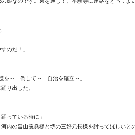
氏の娘なのです。弟を通じて、本願寺に連絡をとってよ
た。
やすのだ！」
護を～ 倒して～ 自治を確立～」
踊り出した。
く踊っている時に」
、河内の畠山義堯様と堺の三好元長様を討ってほしいと