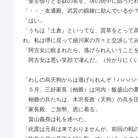
「金を借りとる奴の名を、堺の街中に貼った
「・・・友通殿、武芸の鍛錬に励んでいるか
「はい」
「うちは『土倉』といってな、質草をとって
れ。私は堺に戻って細川家の方々と交渉して
「阿古女に睨まれたら、逃げられんいうこと
阿古女は悪い笑顔で凄んだ。（分かりにくい
「わしの烏天狗からは逃げられんぞ！ハハハ
５月、三好家長（柚爺）は河内・飯盛山の麓
柚爺の兵たちは、木沢長政（天狗）の兵を圧
「家長殿、ご加勢、恩に着る」
畠山義堯は礼を述べた。
「此度は元長は来ておりませんが、前回の戦