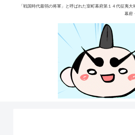
「戦国時代最弱の将軍」と呼ばれた室町幕府第１４代征夷大
幕府