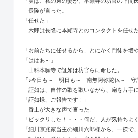
「実は、私の弟の妻が、本願寺の坊官の下間
長隆が言った。
「任せた」
六郎は長隆に本願寺とのコンタクトを任せ
「お前たちに任せるから、とにかく門徒を増
「ははあ～」
山科本願寺で証如は坊官らに命じた。
「♪今日も～ 明日も～ 南無阿弥陀仏～ 守
証如は、自作の歌を歌いながら、扇を片手に
「証如様、ご報告です！」
番士が大きな声で言った。
「ビックリした！・・・何だ、人が気持ちよ
「細川京兆家当主の細川六郎様から、一揆で