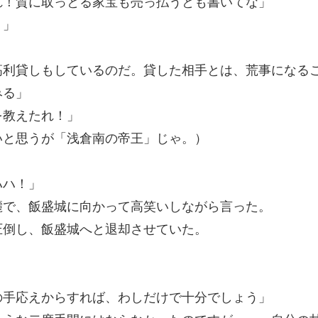
れ！質に取っとる家宝も売っ払うとも書いてな」
？」
高利貸しもしているのだ。貸した相手とは、荒事になる
みる」
を教えたれ！」
と思うが「浅倉南の帝王」じゃ。）
ハハ！」
で、飯盛城に向かって高笑いしながら言った。
倒し、飯盛城へと退却させていた。
の手応えからすれば、わしだけで十分でしょう」