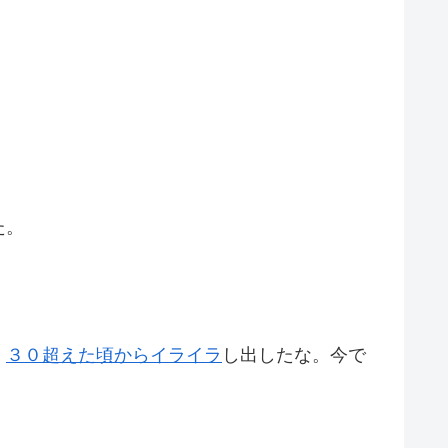
た。
・
３０超えた頃からイライラ
し出したな。今で