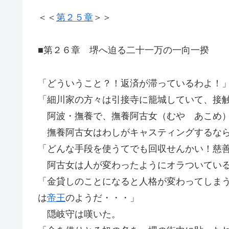
＜＜
第２５章
＞＞
■第２６章 堺へ迫る二十一万の一向一揆
「どういうこと？！返済が滞っているわよ！
「細川家の方々は引接寺に籠城していて、接
阿波・撫養で、撫養阿古女（むや あこめ）
撫養阿古女はわしがキャスティングするなら
「どんな手段を使うてでも回収せんかい！慈
阿古女は人が変わったようにオラついている
「金貸しのことになると人格が変わってしま
は
帝王
のようだ・・・」
隠岐守は嘆いた。