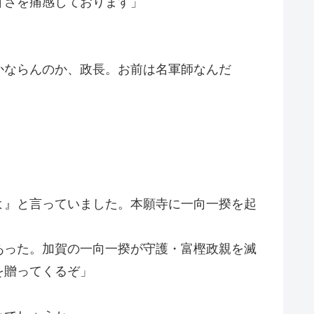
甘さを痛感しております」
かならんのか、政長。お前は名軍師なんだ
よ』と言っていました。本願寺に一向一揆を起
」
あった。加賀の一向一揆が守護・富樫政親を滅
を贈ってくるぞ」