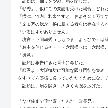
証如は、踊りをやめ、扇を閉じた。
「頼秀よ、仮にこの要請を受けた場合、どれ
「摂津、河内、和泉ですと、およそ２１万で
「２１万の我が一揆に勝てる者らは存在する
「いるはずがありません」
坊官・下間頼秀（しもつま よりひで）は
「お主を信じるぞ・・・六郎様へは、六郎様
「御意」
証如は報告にきた番士に命じた。
「頼秀よ、大阪御坊に可能な限り門徒を集め
をすべて六郎様に負っていただくためにな。
証如は、扇を開き、大きく両腕を広げた。
「なぜ俺まで呼び寄せたんだ、政長兄」