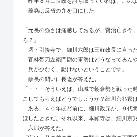
「昨年８月に長政を討ち取っていれば、この
義堯は反省の弁を口にした。
「元長の強さは痛感しておるが、賢治亡き今
ろ？」
堺・引接寺で、細川六郎は三好政長に言った
「瓦林帯刀左衛門尉の軍勢はどうなってるん
「兵が少なく、動けないということです」
政長の問いに長隆が答えた。
「・・・そういえば、山城で朝倉勢と戦った
こしてもらえばどうでしょうか？細川京兆家
「ある。４０年ほど前に、細川政元が、９代
ぼしたときだ。それ以来、本願寺は、細川京
六郎が答えた。