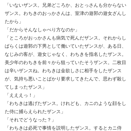
「いないザンス。兄弟どころか、おとっさんも分からない
ザンス。わちきのおっかさんは、室津の遊郭の遊女ざんし
たから」
「だからそんなしゃべり方なのか」
「ところがおっかさんも病気で死んだザンス。それからし
ばらくは遊郭の下男として働いていたザンスが、ある日、
なじみの客が、遊女じゃなく、わちきを指名したザンス。
美少年のわちきを前々から狙っていたそうザンス。二枚目
は辛いザンスね。わちきは金欲しさに相手をしたザンス
が、気持ち悪いことばかり要求してきたんで、思わず殺し
てしまったザンス」
「えええっ！」
「わちきは逃げたザンス。けれども、カニのような顔をし
た侍に捕らえられたザンス」
「それでどうなった？」
「わちきは必死で事情を説明したザンス。するとカニ侍