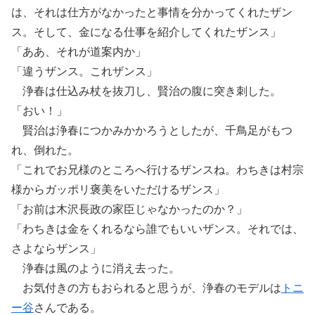
は、それは仕方がなかったと事情を分かってくれたザン
ス。そして、金になる仕事を紹介してくれたザンス」
「ああ、それが道案内か」
「違うザンス。これザンス」
浄春は仕込み杖を抜刀し、賢治の腹に突き刺した。
「おい！」
賢治は浄春につかみかかろうとしたが、千鳥足がもつ
れ、倒れた。
「これでお兄様のところへ行けるザンスね。わちきは村宗
様からガッポリ褒美をいただけるザンス」
「お前は木沢長政の家臣じゃなかったのか？」
「わちきは金をくれるなら誰でもいいザンス。それでは、
さよならザンス」
浄春は風のように消え去った。
お気付きの方もおられると思うが、浄春のモデルは
トニ
ー谷
さんである。