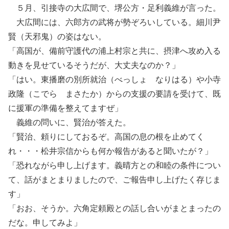
５月、引接寺の大広間で、堺公方・足利義維が言った。
大広間には、六郎方の武将が勢ぞろいしている。細川尹
賢（天邪鬼）の姿はない。
「高国が、備前守護代の浦上村宗と共に、摂津へ攻め入る
動きを見せているそうだが、大丈夫なのか？」
「はい。東播磨の別所就治（べっしょ なりはる）や小寺
政隆（こでら まさたか）からの支援の要請を受けて、既
に援軍の準備を整えてますぜ」
義維の問いに、賢治が答えた。
「賢治、頼りにしておるぞ。高国の息の根を止めてく
れ・・・松井宗信からも何か報告があると聞いたが？」
「恐れながら申し上げます。義晴方との和睦の条件につい
て、話がまとまりましたので、ご報告申し上げたく存じま
す」
「おお、そうか。六角定頼殿との話し合いがまとまったの
だな。申してみよ」