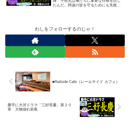
陣「千熊丸は俺たちに重要な任務を託し
たんだ。阿波の皆を守るためにも失敗は
許されんぞ」 ５月初旬、阿波から堺へ
向かう船の上で、三好長逸は、優作・鉄
矢・辰夫に言った。「分かってるぜ。そ
のために訓練を重ねてき...
わしをフォローするのじゃ！
■Railside Cafe（レールサイド カフェ）
勝手に大河ドラマ「三好長慶」第２０
章 大物崩れ前夜