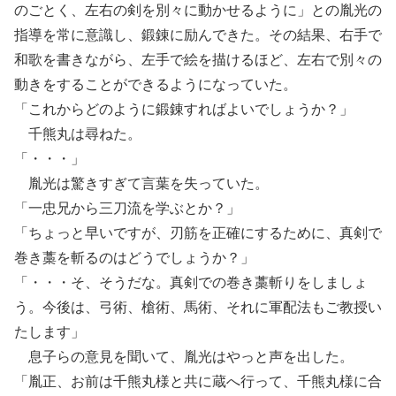
のごとく、左右の剣を別々に動かせるように」との胤光の
指導を常に意識し、鍛錬に励んできた。その結果、右手で
和歌を書きながら、左手で絵を描けるほど、左右で別々の
動きをすることができるようになっていた。
「これからどのように鍛錬すればよいでしょうか？」
千熊丸は尋ねた。
「・・・」
胤光は驚きすぎて言葉を失っていた。
「一忠兄から三刀流を学ぶとか？」
「ちょっと早いですが、刃筋を正確にするために、真剣で
巻き藁を斬るのはどうでしょうか？」
「・・・そ、そうだな。真剣での巻き藁斬りをしましょ
う。今後は、弓術、槍術、馬術、それに軍配法もご教授い
たします」
息子らの意見を聞いて、胤光はやっと声を出した。
「胤正、お前は千熊丸様と共に蔵へ行って、千熊丸様に合