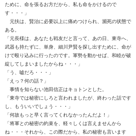
ために、命を張るお方だから、私も命をかけるので
す・・・」
元扶は、賢治に必要以上に痛めつけられ、瀕死の状態で
ある。
「元長様は、あなたも戦友だと言って、あの日、東寺へ、
武器も持たずに、単身、細川尹賢を探し出すために、命が
けで殴り込みに行ったのです。軍勢を動かせば、和睦が破
綻してしまいましたからね・・・」
「う、嘘だろ・・・」
「えっ？何の話？」
事情を知らない池田信正はキョトンとした。
「東寺では秘密にしろと言われましたが、終わった話です
し、もういいでしょう・・・」
「何故もっと早く言ってくれなかったんだよ！」
「将軍との秘密の約束を、軽々しくは言えませんから
ね・・・それから、この際だから、私の秘密も言います