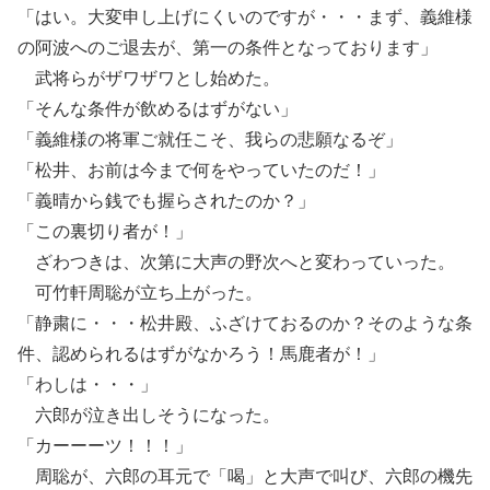
「はい。大変申し上げにくいのですが・・・まず、義維様
の阿波へのご退去が、第一の条件となっております」
武将らがザワザワとし始めた。
「そんな条件が飲めるはずがない」
「義維様の将軍ご就任こそ、我らの悲願なるぞ」
「松井、お前は今まで何をやっていたのだ！」
「義晴から銭でも握らされたのか？」
「この裏切り者が！」
ざわつきは、次第に大声の野次へと変わっていった。
可竹軒周聡が立ち上がった。
「静粛に・・・松井殿、ふざけておるのか？そのような条
件、認められるはずがなかろう！馬鹿者が！」
「わしは・・・」
六郎が泣き出しそうになった。
「カーーーツ！！！」
周聡が、六郎の耳元で「喝」と大声で叫び、六郎の機先