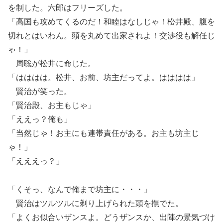
を制した。六郎はフリーズした。
「高国も攻めてくるのだ！和睦はなしじゃ！松井殿、腹を
切れとはいわん。頭を丸めて出家されよ！交渉役も解任じ
ゃ！」
周聡が松井に命じた。
「はははは。松井、お前、坊主だってよ。はははは」
賢治が笑った。
「賢治殿、お主もじゃ」
「ええっ？俺も」
「当然じゃ！お主にも連帯責任がある。お主も坊主じ
ゃ！」
「えええっ？」
「くそっ、なんで俺まで坊主に・・・」
賢治はツルツルに剃り上げられた頭を撫でた。
「よくお似合いザンスよ。どうザンスか、出陣の景気づけ