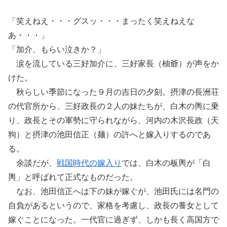
「笑えねえ・・・グスッ・・・まったく笑えねえな
あ・・・」
「加介、もらい泣きか？」
涙を流している三好加介に、三好家長（柚爺）が声をか
けた。
秋らしい季節になった９月の吉日の夕刻。摂津の長洲荘
の代官所から、三好政長の２人の妹たちが、白木の輿に乗
り、政長とその軍勢に守られながら、河内の木沢長政（天
狗）と摂津の池田信正（麺）の許へと嫁入りするのであ
る。
余談だが、
戦国時代の嫁入り
では、白木の板輿が「白
輿」と呼ばれて正式なものだった。
なお、池田信正へは下の妹が嫁ぐが、池田氏には名門の
自負があるというので、家格を考慮し、政長の養女として
嫁ぐことになった。一代官に過ぎず、しかも長く高国方で