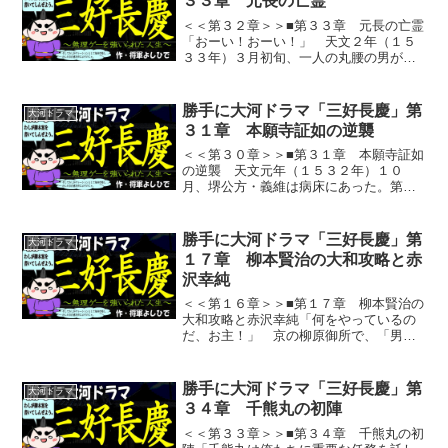
３３章 元長の亡霊
＜＜第３２章＞＞■第３３章 元長の亡霊
「おーい！おーい！」 天文２年（１５
３３年）３月初旬、一人の丸腰の男が、
赤井方の陣に歩み寄りながら大声で叫ん
でいる。「誰だ、あいつは？晴国方の使
者か？」 赤井方の兵はいぶかしんだ。
勝手に大河ドラマ「三好長慶」第
大河ドラマ
「俺は細川高国の弟の晴...
３１章 本願寺証如の逆襲
＜＜第３０章＞＞■第３１章 本願寺証如
の逆襲 天文元年（１５３２年）１０
月、堺公方・義維は病床にあった。第２
８章のとおり、義維は、６月２０日に顕
本寺で三好元長と共に切腹しようとした
が、中風（脳卒中）の発作が突然出て、
勝手に大河ドラマ「三好長慶」第
大河ドラマ
果たせず、三好政長らに引...
１７章 柳本賢治の大和攻略と赤
沢幸純
＜＜第１６章＞＞■第１７章 柳本賢治の
大和攻略と赤沢幸純「何をやっているの
だ、お主！」 京の柳原御所で、「男は
黙って高倉健」を地で行く無口な塩田胤
光（しおた たねみつ）が、思わず声を
荒げた。「何だ？どうした？」 胤光の
勝手に大河ドラマ「三好長慶」第
大河ドラマ
怒声を聞いて、加地為利...
３４章 千熊丸の初陣
＜＜第３３章＞＞■第３４章 千熊丸の初