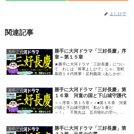
よしひで
関連記事
勝手に大河ドラマ「三好長慶」序
大河ドラマ
章～第１５章
★勝手に大河ドラマ「三好長慶」につい
て わしは「将軍よしひで」じゃ。室町
幕府１４代将軍・足利義栄（あしかが
よしひで）が、現代に転生した、いわゆ
る「ゆるキャラ」である。 わしと同じ
く阿波（現在の徳島県）出身の、三好長
勝手に大河ドラマ「三好長慶」第
大河ドラマ
慶（みよし ながよし）と...
１６章 河童の国と下山城守護代
＜＜序章～第１５章＞＞■第１６章 河童
の国と下山城守護代「私が１番だ
～！」 千熊丸は、五月晴れの空へ、拳
を高く突き上げた。 田植え競争で１着
になり、１年前の雪辱を果たしたのであ
る。「２番は誰だ？」「俺だよ、美濃吉
勝手に大河ドラマ「三好長慶」第
大河ドラマ
だよ・・・」「ああ、美濃吉か...