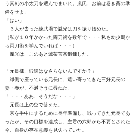
う真剣の小太刀を選んでまいれ。胤氏、お前は巻き藁の準
備をせよ」
「はい」
３人が去った練武場で胤光は刀を振り始めた。
（私が１０年かかった両刀術を数年で・・・私も幼少期か
ら両刀術を学んでいれば・・・）
胤光は、このあと滅茶苦茶鍛錬した。
「元長様、鍛錬はなさらないんですか？」
縁側で座っている元長に、這い寄ってきた三好元長の
妻・春が、不満そうに尋ねた。
「・・・ああ、そうだな・・・」
元長は上の空で答えた。
京を手中にするために長年準備し、戦ってきた元長であ
ったが、その目標を達成し、主君の六郎から不要とされた
今、自身の存在意義を見失っていた。