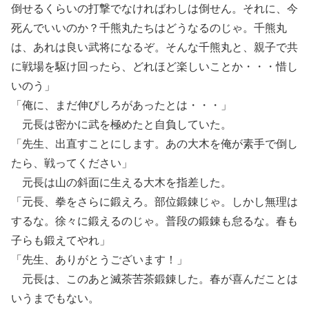
倒せるくらいの打撃でなければわしは倒せん。それに、今
死んでいいのか？千熊丸たちはどうなるのじゃ。千熊丸
は、あれは良い武将になるぞ。そんな千熊丸と、親子で共
に戦場を駆け回ったら、どれほど楽しいことか・・・惜し
いのう」
「俺に、まだ伸びしろがあったとは・・・」
元長は密かに武を極めたと自負していた。
「先生、出直すことにします。あの大木を俺が素手で倒し
たら、戦ってください」
元長は山の斜面に生える大木を指差した。
「元長、拳をさらに鍛えろ。部位鍛錬じゃ。しかし無理は
するな。徐々に鍛えるのじゃ。普段の鍛錬も怠るな。春も
子らも鍛えてやれ」
「先生、ありがとうございます！」
元長は、このあと滅茶苦茶鍛錬した。春が喜んだことは
いうまでもない。