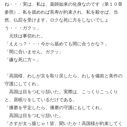
ね・・・実は、私は、薬師如来の化身なのです（第１０章
参照）。私を舐めれば長寿が約束され、私を殺せば、当
然、仏罰を受けます。ロクな死に方をしないでしょ
う・・・ガクッ」
元扶は事切れた。
「ええっ？・・・今から舐めても間に合うかな？」
「間に合いません。ガクッ」
「嫌な死に方～」
「高国様、わしが京を取り戻したら、わしを備前と美作の
守護にしてくれ」
高国は目をつむり頷いた。実際は、こっくりこっくり
と、居眠りをしているだけである。
「播磨を平定したら、播磨の守護にもしてくれ」
高国は目をつむり頷いた。
「さすが太っ腹じゃ！皆、聞いたか！高国様が約束してく