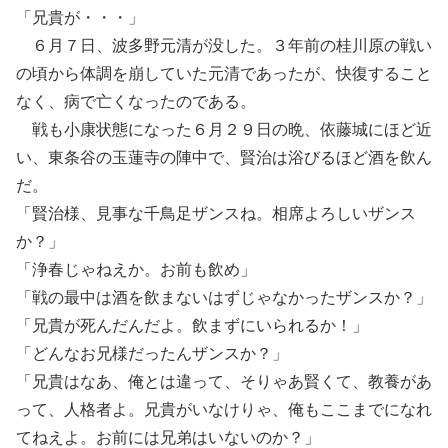
「兄貴が・・・」
６月７日、波多野元清が没した。３年前の桂川原の戦い
の頃から体調を崩していた元清であったが、快復すること
なく、病で亡くなったのである。
戦も小康状態になった６月２９日の晩、依藤城にほど近
い、東条谷の玉蓮寺の陣中で、賢治は浴びるほど酒を飲ん
だ。
「賢治様、見事な千鳥足ザンスね。相席よろしいザンス
か？」
「浄春じゃねえか。お前も飲め」
「戦の最中は酒を飲まないはずじゃなかったザンスか？」
「兄貴が死んだんだよ。飲まずにいられるか！」
「どんなお兄様だったんザンスか？」
「兄貴はなあ、俺とは違って、そりゃあ賢くて、教養があ
って、人格者よ。兄貴がいなけりゃ、俺もここまでになれ
てねえよ。お前には兄弟はいないのか？」