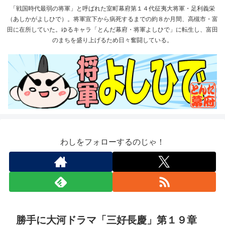
「戦国時代最弱の将軍」と呼ばれた室町幕府第１４代征夷大将軍・足利義栄
（あしかがよしひで）。将軍宣下から病死するまでの約８か月間、高槻市・富
田に在所していた。ゆるキャラ「とんだ幕府・将軍よしひで」に転生し、富田
のまちを盛り上げるため日々奮闘している。
わしをフォローするのじゃ！
勝手に大河ドラマ「三好長慶」第１９章