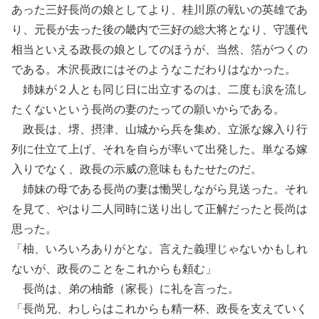
あった三好長尚の娘としてより、桂川原の戦いの英雄であ
り、元長が去った後の畿内で三好の総大将となり、守護代
相当といえる政長の娘としてのほうが、当然、箔がつくの
である。木沢長政にはそのようなこだわりはなかった。
姉妹が２人とも同じ日に出立するのは、二度も涙を流し
たくないという長尚の妻のたっての願いからである。
政長は、堺、摂津、山城から兵を集め、立派な嫁入り行
列に仕立て上げ、それを自らが率いて出発した。単なる嫁
入りでなく、政長の示威の意味ももたせたのだ。
姉妹の母である長尚の妻は慟哭しながら見送った。それ
を見て、やはり二人同時に送り出して正解だったと長尚は
思った。
「柚、いろいろありがとな。言えた義理じゃないかもしれ
ないが、政長のことをこれからも頼む」
長尚は、弟の柚爺（家長）に礼を言った。
「長尚兄、わしらはこれからも精一杯、政長を支えていく