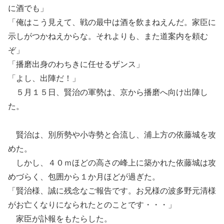
に酒でも」
「俺はこう見えて、戦の最中は酒を飲まねえんだ。家臣に
示しがつかねえからな。それよりも、また道案内を頼む
ぞ」
「播磨出身のわちきに任せるザンス」
「よし、出陣だ！」
５月１５日、賢治の軍勢は、京から播磨へ向け出陣し
た。
賢治は、別所勢や小寺勢と合流し、浦上方の依藤城を攻
めた。
しかし、４０ｍほどの高さの峰上に築かれた依藤城は攻
めづらく、包囲から１か月ほどが過ぎた。
「賢治様、誠に残念なご報告です。お兄様の波多野元清様
がお亡くなりになられたとのことです・・・」
家臣が訃報をもたらした。