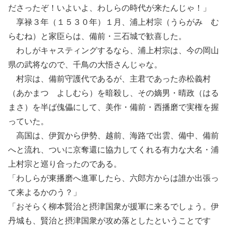
ださったぞ！いよいよ、わしらの時代が来たんじゃ！」
享禄３年（１５３０年）１月、浦上村宗（うらがみ む
らむね）と家臣らは、備前・三石城で歓喜した。
わしがキャスティングするなら、浦上村宗は、今の岡山
県の武将なので、千鳥の大悟さんじゃな。
村宗は、備前守護代であるが、主君であった赤松義村
（あかまつ よしむら）を暗殺し、その嫡男・晴政（はる
まさ）を半ば傀儡にして、美作・備前・西播磨で実権を握
っていた。
高国は、伊賀から伊勢、越前、海路で出雲、備中、備前
へと流れ、ついに京奪還に協力してくれる有力な大名・浦
上村宗と巡り合ったのである。
「わしらが東播磨へ進軍したら、六郎方からは誰か出張っ
て来よるかのう？」
「おそらく柳本賢治と摂津国衆が援軍に来るでしょう。伊
丹城も、賢治と摂津国衆が攻め落としたということです