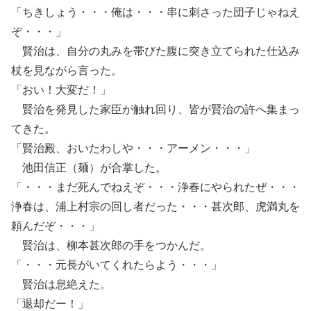
「ちきしょう・・・俺は・・・串に刺さった団子じゃねえ
ぞ・・・」
賢治は、自分の丸みを帯びた腹に突き立てられた仕込み
杖を見ながら言った。
「おい！大変だ！」
賢治を発見した家臣が触れ回り、皆が賢治の許へ集まっ
てきた。
「賢治殿、おいたわしや・・・アーメン・・・」
池田信正（麺）が合掌した。
「・・・まだ死んでねえぞ・・・浄春にやられたぜ・・・
浄春は、浦上村宗の回し者だった・・・甚次郎、虎満丸を
頼んだぞ・・・」
賢治は、柳本甚次郎の手をつかんだ。
「・・・元長がいてくれたらよう・・・」
賢治は息絶えた。
「退却だー！」