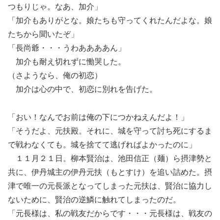
つもりじゃ。なあ、加介」
「加介もありがとな。娘たちも守ってくれたんだよな。娘
たちから聞いたぞ」
「長尚爺・・・うわああああん」
加介も耐え切れずに慟哭した。
（さようなら、俺の初恋）
加介は心の中で、初恋に別れを告げた。
「おい！なんでお前は俺の下につかねえんだよ！」
「そうだよ、元扶殿。それに、城を守って討ち死にするま
で戦わなくても。城を捨てて逃げればよかったのに」
１１月２１日。柳本賢治は、池田信正（麺）ら摂津勢と
共に、伊丹城主の伊丹元扶（もとすけ）を追い詰めた。摂
津で唯一の元長派となってしまった元扶は、賢治に協力し
ないために、賢治の逆鱗に触れてしまったのだ。
「元長様は、私の戦友だからです・・・元長様は、戦友の