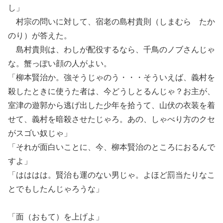
し」
村宗の問いに対して、宿老の島村貴則（しまむら たか
のり）が答えた。
島村貴則は、わしが配役するなら、千鳥のノブさんじゃ
な。蟹っぽい顔の人がよい。
「柳本賢治か。強そうじゃのう・・・そういえば、義村を
殺したときに使うた者は、今どうしとるんじゃ？お主が、
室津の遊郭から逃げ出した少年を拾うて、山伏の衣装を着
せて、義村を暗殺させたじゃろ。あの、しゃべり方のクセ
がスゴい奴じゃ」
「それが面白いことに、今、柳本賢治のところにおるんで
すよ」
「はははは。賢治も運のない男じゃ。よほど罰当たりなこ
とでもしたんじゃろうな」
「面（おもて）を上げよ」