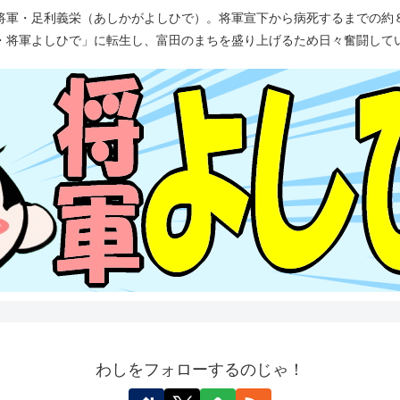
将軍・足利義栄（あしかがよしひで）。将軍宣下から病死するまでの約
・将軍よしひで」に転生し、富田のまちを盛り上げるため日々奮闘して
わしをフォローするのじゃ！