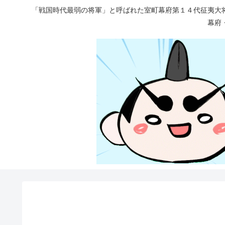
「戦国時代最弱の将軍」と呼ばれた室町幕府第１４代征夷大
幕府