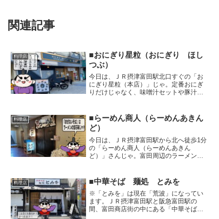
関連記事
■おにぎり星粒（おにぎり ほし
料理店
つぶ）
今日は、ＪＲ摂津富田駅北口すぐの「お
にぎり星粒（本店）」じゃ。定番おにぎ
りだけじゃなく、味噌汁セットや豚汁セ
ット等もあるぞ。イートインもテイクア
ウトも可能じゃ。お店の中の様子じゃ。
美味しそうじゃのう。おにぎりが恋しく
■らーめん商人（らーめんあきん
料理店
なったらここじゃ。
ど）
今日は、ＪＲ摂津富田駅から北へ徒歩1分
の「らーめん商人（らーめんあきん
ど）」さんじゃ。富田周辺のラーメン店
の中では老舗である。移転後、行列でな
かなか時間的に入れなかったが、やっと
入店できた。店の前に掲示されたメニュ
■中華そば 麺処 とみを
料理店
ーじゃ。店内のメニューは移...
※「とみを」は現在「荒波」になってい
ます。ＪＲ摂津富田駅と阪急富田駅の
間、富田商店街の中にある「中華そば
麺処 とみを」。驚くほどに香り立つ鰹