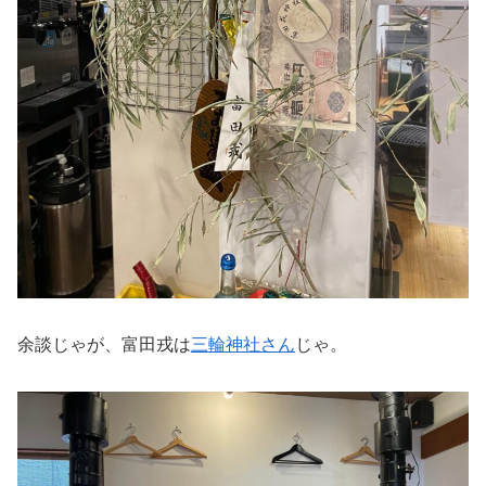
余談じゃが、富田戎は
三輪神社さん
じゃ。