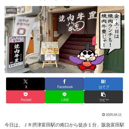
料理店
X
Facebook
はてブ
Pocket
LINE
コピー
2025.04.11
今日は、ＪＲ摂津富田駅の南口から徒歩１分、阪急富田駅