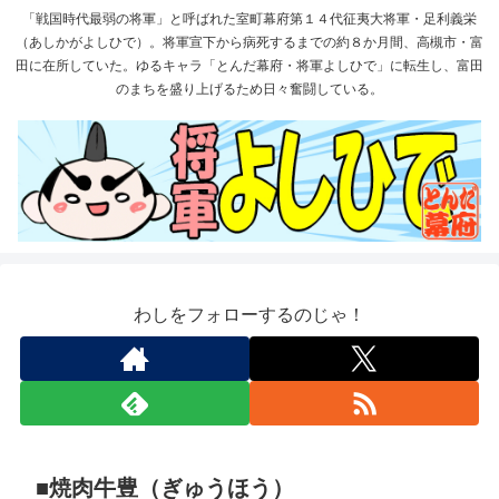
「戦国時代最弱の将軍」と呼ばれた室町幕府第１４代征夷大将軍・足利義栄
（あしかがよしひで）。将軍宣下から病死するまでの約８か月間、高槻市・富
田に在所していた。ゆるキャラ「とんだ幕府・将軍よしひで」に転生し、富田
のまちを盛り上げるため日々奮闘している。
わしをフォローするのじゃ！
■焼肉牛豊（ぎゅうほう）