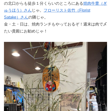
の北口からも徒歩１分くらいのところにある
焼肉牛豊（ぎ
ゅうほう）さん
じゃ。
フローリスト佐竹（Florist
Satake）さん
の隣じゃ。
金・土・日は、焼肉ランチもやっておるぞ！週末は肉で〆
たい貴殿にお勧めじゃ！