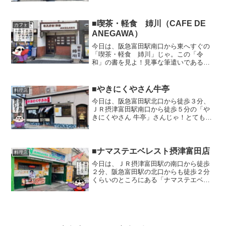
出汁。タピオカを練り込んだ麺は独特の
食感。チャーシューも美味しい。写真は
チャーシューメン（１０００...
■喫茶・軽食 姉川（CAFE DE
カフェ
ANEGAWA）
今日は、阪急富田駅南口から東へすぐの
「喫茶・軽食 姉川」じゃ。この「令
和」の書を見よ！見事な筆遣いである。
書道の腕前はかなりのものと見た。店内
にいると、ふと昭和の気分になってしま
うのじゃが、この「令和」の書が、禅の
■やきにくやさん牛亭
料理店
警策の一打のように、意識を...
今日は、阪急富田駅北口から徒歩３分、
ＪＲ摂津富田駅南口から徒歩５分の「や
きにくやさん 牛亭」さんじゃ！とても家
庭的なお店じゃぞ！ミラノコルティナ五
輪2026では、力を出し切れず、不本意な
結果に終わった者もおろう。そのような
者らには、まずは肉...
■ナマステエベレスト摂津富田店
料理店
今日は、ＪＲ摂津富田駅の南口から徒歩
２分、阪急富田駅の北口からも徒歩２分
くらいのところにある「ナマステエベレ
スト摂津富田店」さんじゃ。万博ロスの
心の穴は、ここで埋めるがよい。万博ロ
スの寂しさを胸に抱えながら、富田商店
街を彷徨っていると、陽気...