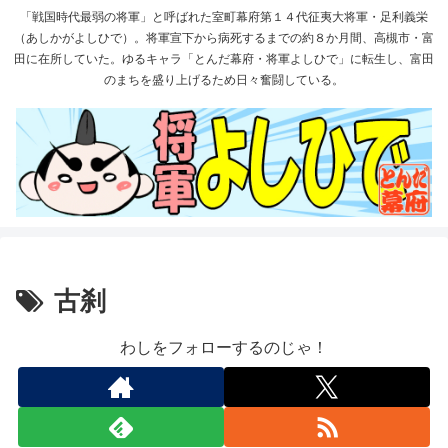
「戦国時代最弱の将軍」と呼ばれた室町幕府第１４代征夷大将軍・足利義栄
（あしかがよしひで）。将軍宣下から病死するまでの約８か月間、高槻市・富
田に在所していた。ゆるキャラ「とんだ幕府・将軍よしひで」に転生し、富田
のまちを盛り上げるため日々奮闘している。
古刹
わしをフォローするのじゃ！